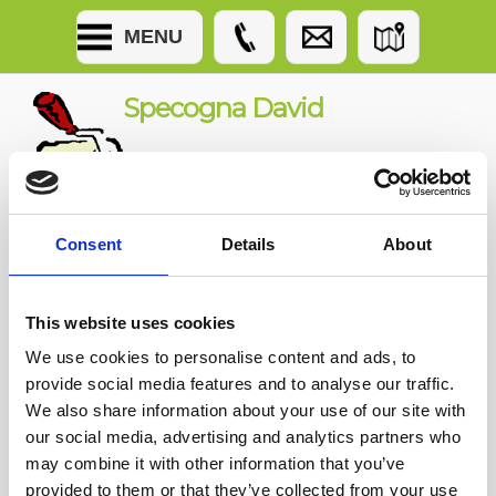
MENU
Specogna David
pittore edile
Consent
Details
About
finitura anticata
This website uses cookies
Io sono un testo di anteprima.
Utilizza questo spazio per
We use cookies to personalise content and ads, to
descrivere brevemente il
provide social media features and to analyse our traffic.
contenuto della pagina di
We also share information about your use of our site with
riferimento. Clicca qui per
modificarmi.
our social media, advertising and analytics partners who
may combine it with other information that you’ve
provided to them or that they’ve collected from your use