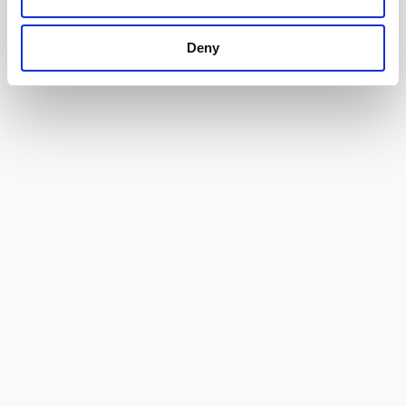
Deny
Specogna David Pittore Edile
Sede legale: Via Luinis 10/7 33043 Cividale del Friuli UD
Sede operativa: Via Luinis, 10/7 33043 Cividale del Friuli UD
REA: UD 242767
P.IVA 02202680308 C.F. SPCDVD76E08C758M
Tel.: +39 3337980671
E-mail:
spedav76@libero.it